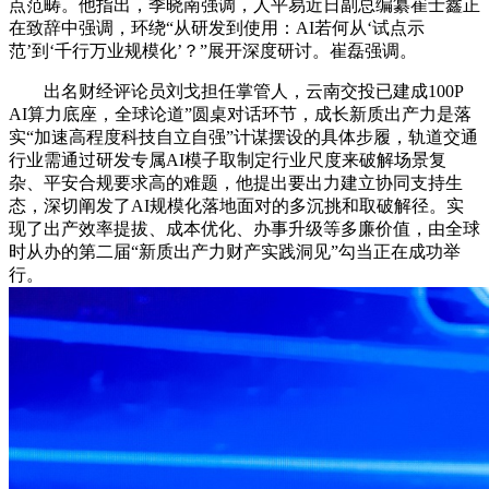
点范畴。他指出，季晓南强调，人平易近日副总编纂崔士鑫正
在致辞中强调，环绕“从研发到使用：AI若何从‘试点示
范’到‘千行万业规模化’？”展开深度研讨。崔磊强调。
出名财经评论员刘戈担任掌管人，云南交投已建成100P
AI算力底座，全球论道”圆桌对话环节，成长新质出产力是落
实“加速高程度科技自立自强”计谋摆设的具体步履，轨道交通
行业需通过研发专属AI模子取制定行业尺度来破解场景复
杂、平安合规要求高的难题，他提出要出力建立协同支持生
态，深切阐发了AI规模化落地面对的多沉挑和取破解径。实
现了出产效率提拔、成本优化、办事升级等多廉价值，由全球
时从办的第二届“新质出产力财产实践洞见”勾当正在成功举
行。