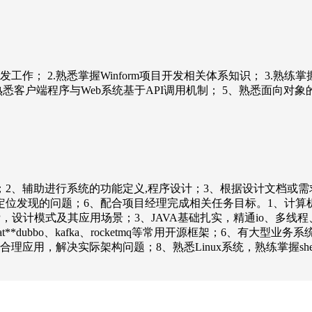
C#的开发工作； 2.熟悉掌握Winform项目开发相关体系知识； 3.熟练掌
q等技术； 4、熟悉客户端程序与Web系统基于API调用机制； 5、熟悉面
；2、辅助进行系统的功能定义,程序设计；3、根据设计文档或
位发现的问题；6、配合项目经理完成相关任务目标。1、计算机相
，设计模式及其应用场景；3、JAVA基础扎实，精通io、多线程
、mybat**dubbo、kafka、rocketmq等常用开源框架；6
用，解决实际架构问题；8、熟悉Linux系统，熟练掌握shell