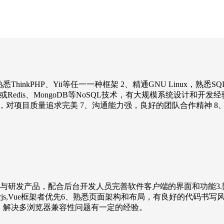
inkPHP、Yii等任一一种框架 2、精通GNU Linux，熟悉
悉Memcached或Redis、MongoDB等NoSQL技术，有大规模
，对项目质量追求完美 7、沟通能力强，良好的团队合作精神 8
产品，配合后台开发人员完善软件客户端的界面和功能3.熟练掌握HTML5,
熟悉Angularjs,Vue框架者优先6、熟悉页面架构和布局，有良好
illa/IE)，解决多浏览器兼容性问题有一定的经验。