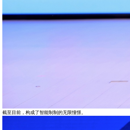
截至目前，构成了智能制制的无限憧憬。