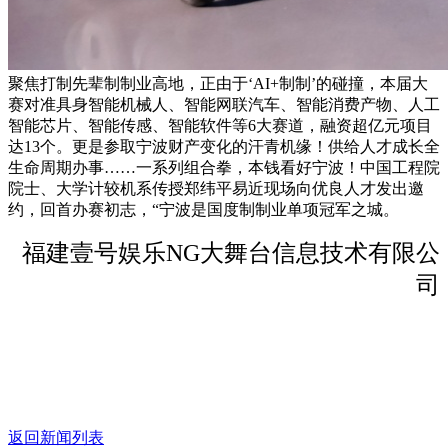
聚焦打制先辈制制业高地，正由于‘AI+制制’的碰撞，本届大
赛对准具身智能机械人、智能网联汽车、智能消费产物、人工
智能芯片、智能传感、智能软件等6大赛道，融资超亿元项目
达13个。更是参取宁波财产变化的汗青机缘！供给人才成长全
生命周期办事……一系列组合拳，本钱看好宁波！中国工程院
院士、大学计较机系传授郑纬平易近现场向优良人才发出邀
约，回首办赛初志，“宁波是国度制制业单项冠军之城。
福建壹号娱乐NG大舞台信息技术有限公
司
返回新闻列表