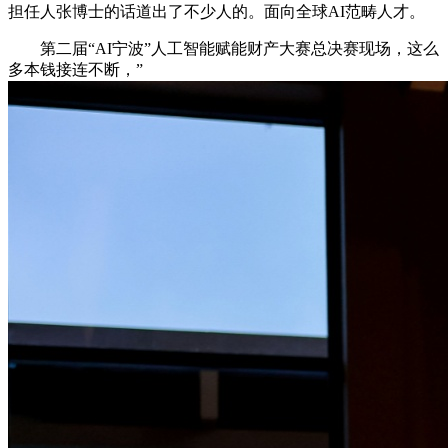
担任人张博士的话道出了不少人的。面向全球AI范畴人才。
第二届“AI宁波”人工智能赋能财产大赛总决赛现场，这么
多本钱接连不断，”